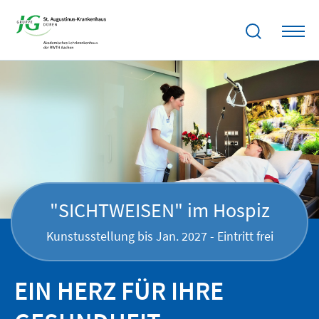
"SICHTWEISEN" im Hospiz
Kunstusstellung bis Jan. 2027 - Eintritt frei
EIN HERZ FÜR IHRE