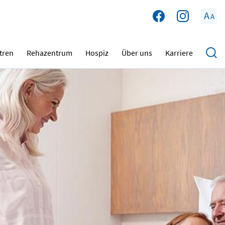
A
A
tren
Rehazentrum
Hospiz
Über uns
Karriere