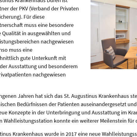
stinus Krankenhaus Düren ist
tner der PKV (Verband der Privaten
cherung). Für diese
rtnerschaft muss eine besondere
 Qualität in ausgewählten und
eistungsbereichen nachgewiesen
nso muss eine
nittlich gute Unterkunft mit
der Ausstattung und besonderem
Privatpatienten nachgewiesen
ngenen Jahren hat sich das St. Augustinus Krankenhaus ste
nischen Bedürfnissen der Patienten auseinandergesetzt u
neue Konzepte in der Unterbringung und Ausstattung im Kr
n Wahlleistungsstation konnte ein weiterer Meilenstein für 
tinus Krankenhaus wurde in 2017 eine neue Wahlleistungsst