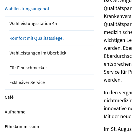
Das St. Augu
Qualitätspar
Wahlleistungsangebot
Krankenversi
Wahlleistungsstation 4a
Qualitätspa
medizinische
Komfort mit Qualitätssiegel
wichtigen L
werden. Ebe
Wahlleistungen im Überblick
überdurchsch
entsprechen
Für Feinschmecker
Service für 
werden.
Exklusiver Service
In den verga
Café
nichtmedizi
innovative 
Aufnahme
Mit der neue
Ethikkommission
Im St. Augus