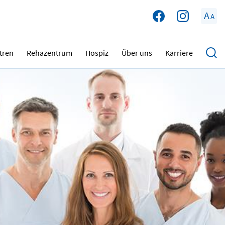
A
A
tren
Rehazentrum
Hospiz
Über uns
Karriere