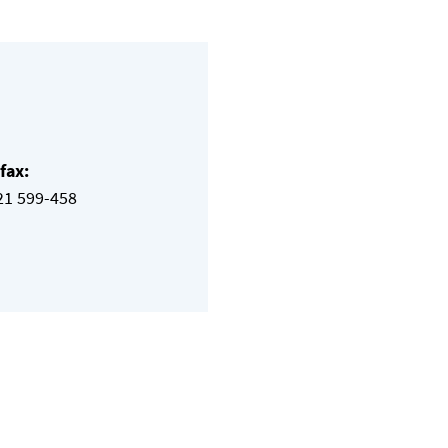
fax:
21 599-458