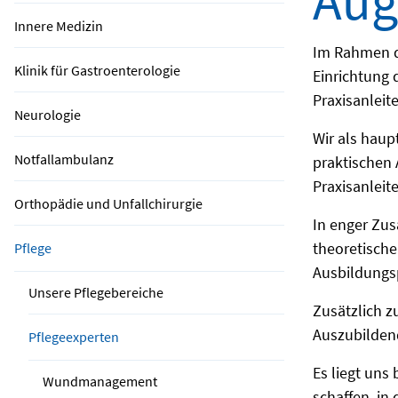
Aug
Innere Medizin
Im Rahmen d
Klinik für Gastroenterologie
Einrichtung 
Praxisanleit
Neurologie
Wir als haup
Notfallambulanz
praktischen
Praxisanleite
Orthopädie und Unfallchirurgie
In enger Zu
theoretische
Pflege
Ausbildungsp
Unsere Pflegebereiche
Zusätzlich z
Auszubildend
Pflegeexperten
Es liegt uns
Wundmanagement
schaffen, in