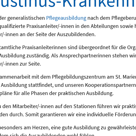
ustinus-Kranken
er generalistischen
Pflegeausbildung
nach dem Pflegeberuf
qualifizierte Praxisanleiter/-innen in den Abteilungen sowi
er/-innen an der Seite der Auszubildenden.
tamtliche Praxisanleiterinnen sind übergeordnet für die Or
 Ausbildung zuständig. Als Ansprechpartnerinnen stehen w
r/-innen zur Seite.
sammenarbeit mit dem Pflegebildungszentrum am St. Marien
 Ausbildung stattfindet, und unseren Kooperationspartnern 
läne für alle Phasen der praktischen Ausbildung.
u den Mitarbeiter/-innen auf den Stationen führen wir prakti
en durch. Somit garantieren wir eine individuelle Förderun
 besonders am Herzen, eine gute Ausbildung zu gewährleis
 dem sich die Auszubildenden wohl fühlen.