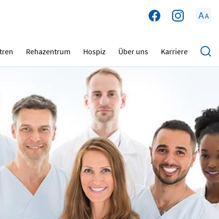
A
A
tren
Rehazentrum
Hospiz
Über uns
Karriere