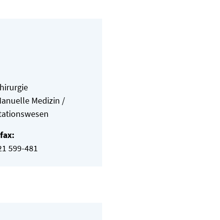
hirurgie
anuelle Medizin /
itationswesen
fax:
21 599-481