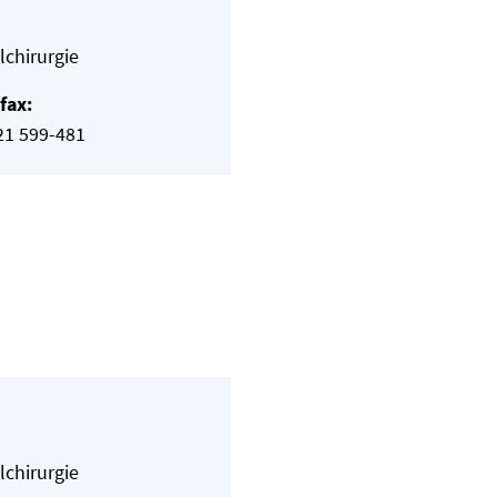
lchirurgie
fax:
21 599-481
lchirurgie