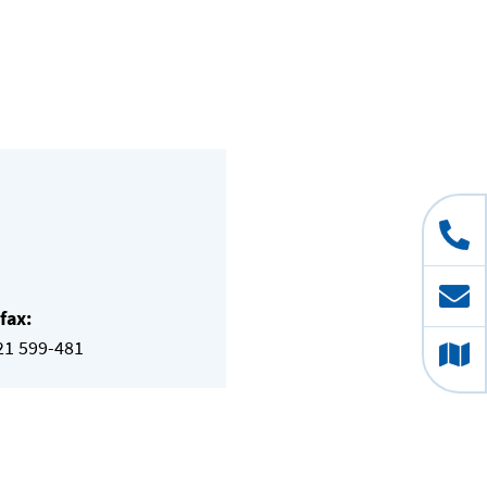
fax:
21 599-481