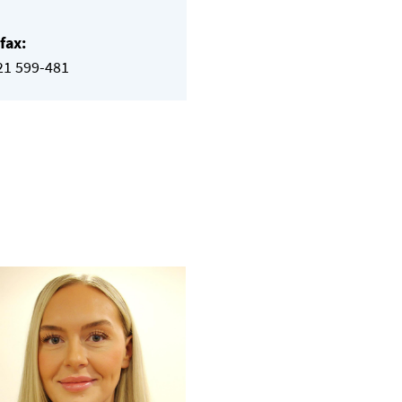
fax:
21 599-481