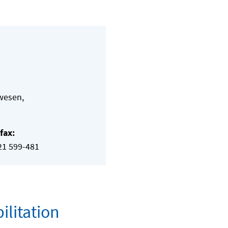
wesen,
fax:
21 599-481
litation