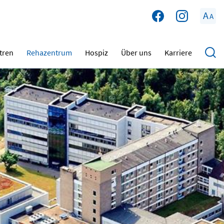
A
A
tren
Rehazentrum
Hospiz
Über uns
Karriere