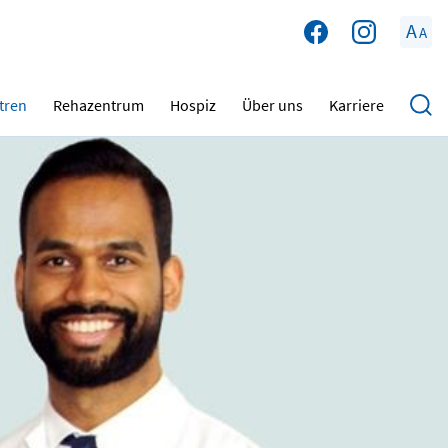
A
A
tren
Rehazentrum
Hospiz
Über uns
Karriere