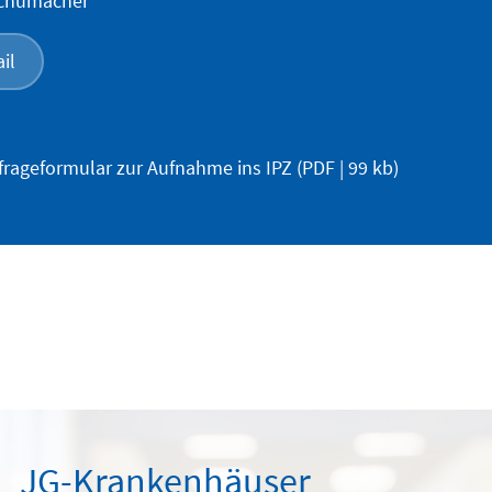
Schumacher
il
frageformular zur Aufnahme ins IPZ
(PDF | 99 kb)
JG-Krankenhäuser