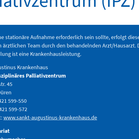
liativzentrum (IPZ)
ine stationäre Aufnahme erforderlich sein sollte, erfolgt di
 ärztlichen Team durch den behandelnden Arzt/Hausarzt. D
ung ist eine Krankenhausleistung.
ustinus Krankenhaus
sziplinäres Palliativzentrum
tr. 45
Düren
2421 599-550
2421 599-572
t:
www.sankt-augustinus-krankenhaus.de
riat