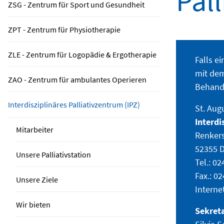
Pal
ZSG - Zentrum für Sport und Gesundheit
ZPT - Zentrum für Physiotherapie
ZLE - Zentrum für Logopädie & Ergotherapie
Falls e
mit dem
ZAO - Zentrum für ambulantes Operieren
Behandl
Interdisziplinäres Palliativzentrum (IPZ)
St. Aug
Interdi
Mitarbeiter
Renkers
52355 
Unsere Palliativstation
Tel.: 0
Fax.: 0
Unsere Ziele
Interne
Wir bieten
Sekreta