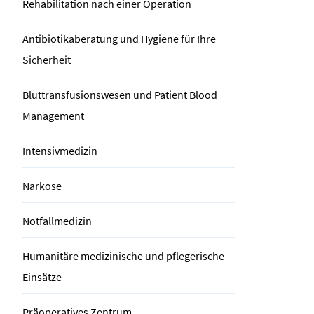
Rehabilitation nach einer Operation
Arzt / Leiter Blutdepot, Antibiotic Stewardship
Experte (DGKH), Hygienebeauftragter Arzt,
Antibiotikaberatung und Hygiene für Ihre
DEGUM Grundkurs Notfallsonographie, DIVI-
Sicherheit
Kurs Intensivtransport, Arzt im
Rettungsdienst, ATLS Provider, PHTLS
Bluttransfusionswesen und Patient Blood
Provider, Interner Auditor (DGQ), Übungsleiter
Management
Progressive Muskelrelaxation, Stanford online
Certificate: Palliative Care Always, Fachkunde
Intensivmedizin
Röntgendiagnostik: Thorax, Abdomen, Skelett,
Notfalldiagnostik, Thorax auf der
Narkose
Intensivstation
Notfallmedizin
Humanitäre medizinische und pflegerische
Mehr zur Person
Einsätze
Präoperatives Zentrum