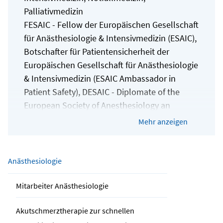
Palliativmedizin
FESAIC - Fellow der Europäischen Gesellschaft
für Anästhesiologie & Intensivmedizin (ESAIC),
Botschafter für Patientensicherheit der
Europäischen Gesellschaft für Anästhesiologie
& Intensivmedizin (ESAIC Ambassador in
Patient Safety), DESAIC - Diplomate of the
European Society of Anesthesiology an
Intensive Care, DGAI Zertifikat Anästhesie
Mehr anzeigen
Fokussierte Sonographie (AFS)
DEGUM Stufe II Anästhesiologie
Stellvertretender Ärztlicher Direktor
Anästhesiologie
Weitere Qualifikationen:
Mitarbeiter Anästhesiologie
Master of Health Business Administration
(MHBA), Lehrbeauftragter der FOM-
Akutschmerztherapie zur schnellen
Hochschule, Transfusionsverantwortlicher