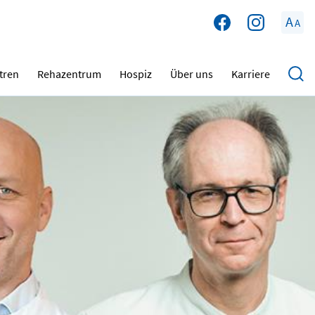
A
A
tren
Rehazentrum
Hospiz
Über uns
Karriere