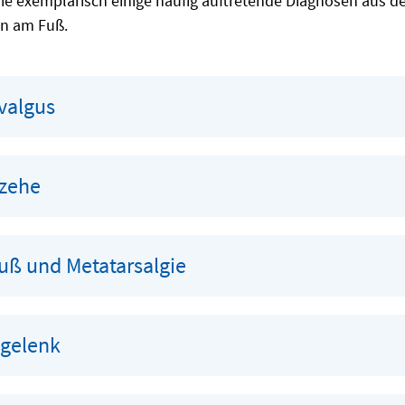
Sie exemplarisch einige häufig auftretende Diagnosen aus d
n am Fuß.
valgus
nzehe
fuß und Metatarsalgie
gelenk